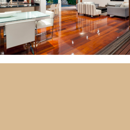
Furniture Selection
Lorem ipsum dolor sit amet, consectetuer adipiscing elit.
Aenean commodo ligula eget dolor. Aenean massa. Cum
sociis natoque penatibus et magnis dis parturient montes,
nascetur ridiculus mus. Donec quam felis, ultricies nec,
pellentesque eu, pretium quis, sem. Nulla consequat
massa quis enim.